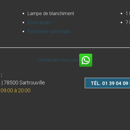
Lampe de blanchiment
1 
Cone beam
7 
Empreinte numérique
Contactez nous par
:
 | 78500 Sartrouville
TÉL. 01 39 04 09
 09:00 à 20:00