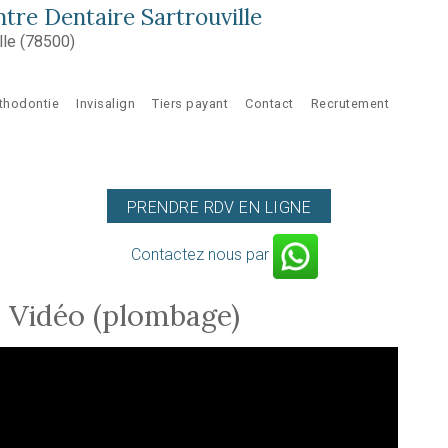
tre Dentaire Sartrouville
lle (78500)
thodontie
Invisalign
Tiers payant
Contact
Recrutement
PRENDRE RDV EN LIGNE
Contactez nous par
- Vidéo (plombage)