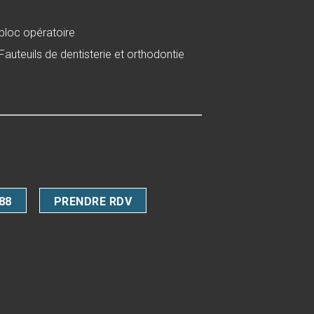
bloc opératoire
Fauteuils de dentisterie et orthodontie
 88
PRENDRE RDV