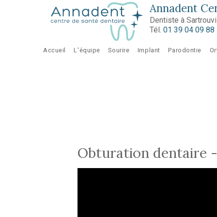
Aller au contenu principal
Annadent Cen
Dentiste à Sartrouvi
Tél.
01 39 04 09 88
Accueil
L'équipe
Sourire
Implant
Parodontie
Or
Obturation dentaire 