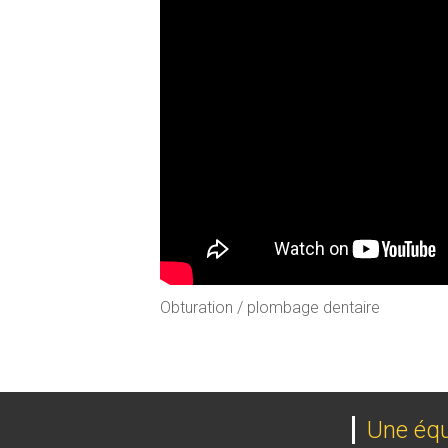
Obturation / plombage dentaire
Une équi